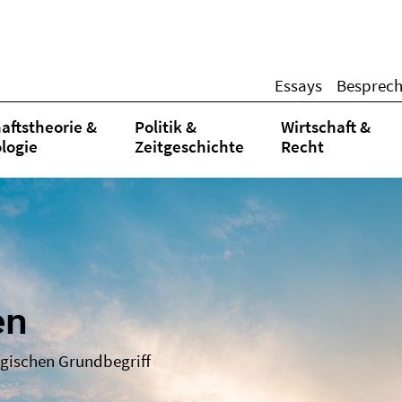
Essays
Besprec
aftstheorie &
Politik &
Wirtschaft &
logie
Zeitgeschichte
Recht
en
gischen Grundbegriff