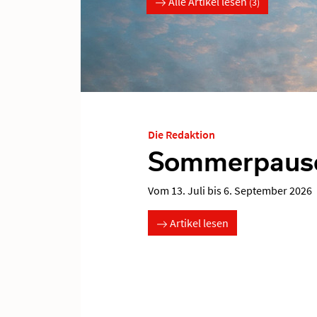
Alle Artikel lesen
(3)
Hans Bertram
|
Politik & Zeitgeschi
Die unsichtb
Eine Migration, über die selten ges
Artikel lesen