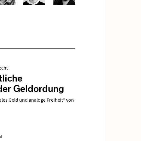
echt
tliche
 der Geldordung
ales Geld und analoge Freiheit“ von
ht