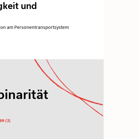
gkeit und
tion am Personentransportsystem
inarität
sen
(3)