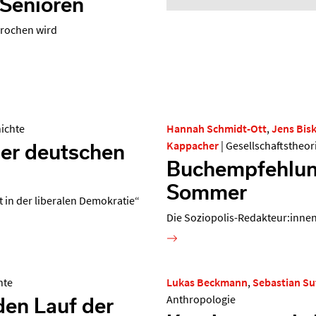
 Senioren
prochen wird
hichte
Hannah Schmidt-Ott
,
Jens Bis
er deutschen
Kappacher
|
Gesellschaftstheor
Buchempfehlu
Sommer
 in der liberalen Demokratie“
Die Soziopolis-Redakteur:inne
hte
Lukas Beckmann
,
Sebastian Su
den Lauf der
Anthropologie