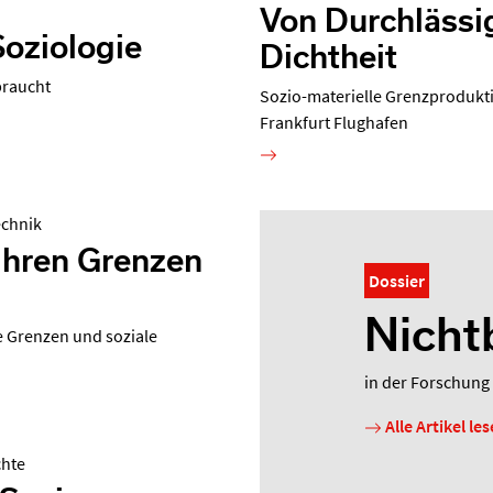
Von Durchlässi
Soziologie
Dichtheit
braucht
Sozio-materielle Grenzproduk
Frankfurt Flughafen
echnik
 ihren Grenzen
Dossier
Nichtb
e Grenzen und soziale
in der Forschung
Alle Artikel le
chte