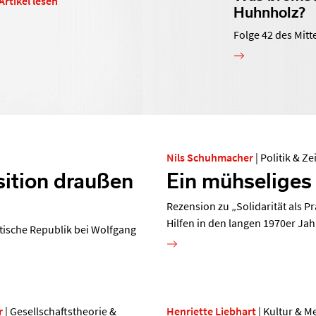
 Artikel lesen
Huhnholz?
Folge 42 des Mit
Nils Schuhmacher
|
Politik & Ze
sition draußen
Ein mühseliges
Rezension zu „Solidarität als P
Hilfen in den langen 1970er Ja
tische Republik bei Wolfgang
r
|
Gesellschaftstheorie &
Henriette Liebhart
|
Kultur & M