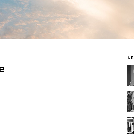
chte
Un
aren Senioren
prochen wird