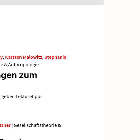
ky
,
Karsten Malowitz
,
Stephanie
ie & Anthropologie
ngen zum
n geben Lektüretipps
ttner
|
Gesellschaftstheorie &