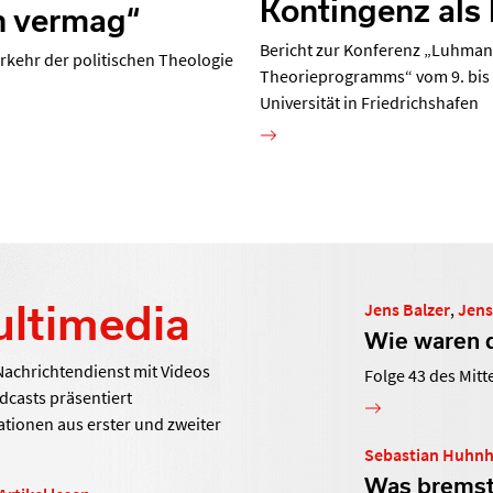
Kontingenz als
 vermag“
Bericht zur Konferenz „Luhman
rkehr der politischen Theologie
Theorieprogramms“ vom 9. bis 1
Universität in Friedrichshafen
ltimedia
Jens Balzer
,
Jens
Wie waren d
Nachrichtendienst mit Videos
Folge 43 des Mit
dcasts präsentiert
tionen aus erster und zweiter
Sebastian Huhnh
Was bremst