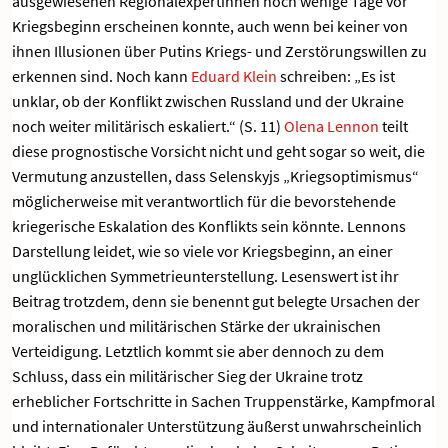
ausgewiesenen Regionalexpertinnen noch wenige Tage vor
Kriegsbeginn erscheinen konnte, auch wenn bei keiner von
ihnen Illusionen über Putins Kriegs- und Zerstörungswillen zu
erkennen sind. Noch kann
Eduard Klein
schreiben: „Es ist
unklar, ob der Konflikt zwischen Russland und der Ukraine
noch weiter militärisch eskaliert.“ (S. 11)
Olena Lennon
teilt
diese prognostische Vorsicht nicht und geht sogar so weit, die
Vermutung anzustellen, dass Selenskyjs „Kriegsoptimismus“
möglicherweise mit verantwortlich für die bevorstehende
kriegerische Eskalation des Konflikts sein könnte. Lennons
Darstellung leidet, wie so viele vor Kriegsbeginn, an einer
unglücklichen Symmetrieunterstellung. Lesenswert ist ihr
Beitrag trotzdem, denn sie benennt gut belegte Ursachen der
moralischen und militärischen Stärke der ukrainischen
Verteidigung. Letztlich kommt sie aber dennoch zu dem
Schluss, dass ein militärischer Sieg der Ukraine trotz
erheblicher Fortschritte in Sachen Truppenstärke, Kampfmoral
und internationaler Unterstützung äußerst unwahrscheinlich