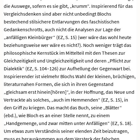
die Auswege, sofern es sie gibt, „krumm“. Inspirierend für das
Vergleichsdenken sind aber nicht unbedingt Blochs
bestechend stilsichere Entlarvungen des faschistischen
Gedankenschrotts, auch nicht die Analysen zur Lage der
„anfälligen Kleinbürger“ (EZ, S. 15) (wer wäre das wohl heute
beziehungsweise wer wäre es nicht?). Noch weniger trägt das
philosophische Kernstück im Mittelteil mit den Thesen zur
Gleichzeitigkeit und Ungleichzeitigkeit und deren „Pflicht zur
Dialektik“ (EZ, S. 104–126) zur Aufhellung der Gegenwart bei.
Inspirierender ist vielmehr Blochs Wahl der kleinen, brüchigen,
literaturnahen Formen, die sich in ihren Gegenstand
„gleichsam erst hinein[hören]“, in der Hoffnung, das Neue und
Vertrackte als solches, „auch im Hemmenden“ (EZ, S. 15), in
den Griff zu kriegen. Das macht das Buch, seine „Blätter“
(ebd.), wie Bloch es an einer Stelle nennt, zu einem
„Handgemenge, und zwar mitten unter Anfälligen“ (EZ, S. 18).
Um etwas zum Verständnis seiner elenden Zeit beizutragen,
muss es herauskommen aus dem Versteck der falschen