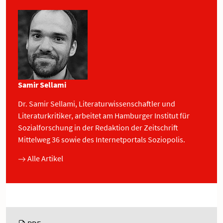
Samir Sellami
Dr. Samir Sellami, Literaturwissenschaftler und
Literaturkritiker, arbeitet am Hamburger Institut für
Sozialforschung in der Redaktion der Zeitschrift
Mittelweg 36 sowie des Internetportals Soziopolis.
Alle Artikel