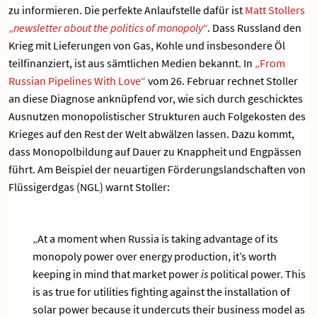
zu informieren. Die perfekte Anlaufstelle dafür ist
Matt Stollers
„
newsletter about the politics of monopoly
“
. Dass Russland den
Krieg mit Lieferungen von Gas, Kohle und insbesondere Öl
teilfinanziert, ist aus sämtlichen Medien bekannt. In
„From
Russian Pipelines With Love“
vom 26. Februar rechnet Stoller
an diese Diagnose anknüpfend vor, wie sich durch geschicktes
Ausnutzen monopolistischer Strukturen auch Folgekosten des
Krieges auf den Rest der Welt abwälzen lassen. Dazu kommt,
dass Monopolbildung auf Dauer zu Knappheit und Engpässen
führt. Am Beispiel der neuartigen Förderungslandschaften von
Flüssigerdgas (NGL) warnt Stoller:
„At a moment when Russia is taking advantage of its
monopoly power over energy production, it’s worth
keeping in mind that market power
is
political power. This
is as true for utilities fighting against the installation of
solar power because it undercuts their business model as