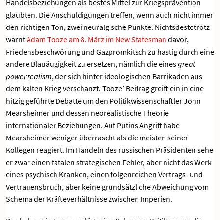
Handelsbeziehungen als bestes Mittel zur Kriegsprävention
glaubten. Die Anschuldigungen treffen, wenn auch nicht immer
den richtigen Ton, zwei neuralgische Punkte. Nichtsdestotrotz
warnt
Adam Tooze am 8. März im New Statesman
davor,
Friedensbeschwörung und Gazpromkitsch zu hastig durch eine
andere Blauäugigkeit zu ersetzen, nämlich die eines
great
power realism
, der sich hinter ideologischen Barrikaden aus
dem kalten Krieg verschanzt. Tooze’ Beitrag greift ein in eine
hitzig geführte Debatte um den Politikwissenschaftler John
Mearsheimer und dessen neorealistische Theorie
internationaler Beziehungen. Auf Putins Angriff habe
Mearsheimer weniger überrascht als die meisten seiner
Kollegen reagiert. Im Handeln des russischen Präsidenten sehe
er zwar einen fatalen strategischen Fehler, aber nicht das Werk
eines psychisch Kranken, einen folgenreichen Vertrags- und
Vertrauensbruch, aber keine grundsätzliche Abweichung vom
Schema der Kräfteverhältnisse zwischen Imperien.