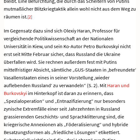
bleibt. Eine Befürchtung, die durch das Scheitern von Putins
mutmaßlicher Blitzkriegtaktik allein wohl nicht aus dem Weg zu
räumen ist.
[2]
Im Gegensatz dazu sind sich Olexiy Haran, Professor für
vergleichende Politikwissenschaft an der Nationalen
Universität in Kiew, und sein Ko-Autor Petro Burkovskyi nicht
erst seit Mitte Februar sicher, dass Russland die Ukraine
überfallen wird. Sie rechnen außerdem fest mit Putins
mittelfristiger Absicht, sämtliche „GUS-Staaten in ,befreundete‘
Vasallenstaaten eines in seiner Vorstellung ,wieder
auflebenden Russland‘ zu verwandeln“ (S. 2). Mit
Haran und
Burkovskyi
im Hinterkopf ist daran zu erinnern, dass
„Spezialoperation“ und „Entnazifizierung“ nur besonders
zynische Extremfälle einer seit Jahrzehnten in Russland
grassierenden Geschichts- und Sprachklitterung sind, die
kriegerische Annexionen als „Föderalisierung“ und hybride
Besatzungsformen als „friedliche Lösungen“ etikettiert.
Substanziell wichtig sind die „drei Lehren“ aus Putins