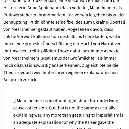
Das habe, wie Tooze erklärt, eine Schar von Kritikern um die
Historikerin Anne Applebaum dazu verleitet, Mearsheimer als
Putinversteher zu brandmarken. Die Vorwürfe gehen bis zu der
Behauptung, Putin könnte seine fixe Idee zum Ukraine-Überfall
von Mearsheimer geklaut haben. Abgesehen davon, dass
solche Vorwürfe allein schon deshalb ins Leere laufen, weil in
ihnen eine groteske Überschätzung der Macht von Narrativen
ihr Unwesen treibt, plädiert Tooze dafür, bestimmte Aspekte
von Mearsheimers „Realismus der Großmächte“ als immer
noch diskussionswürdig anzuerkennen. Zugleich bleibe die
Theorie jedoch weit hinter ihrem eigenen explanatorischen
Anspruch zurück:
„[Mearsheimer] is no doubt right about the underlying
causes of tension. But that is not the same as actually
explaining war, any more than gesturing to imperialism is
an adequate explanation for why the Kaiser gave the