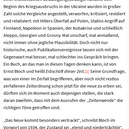
Beginn des Kriegsausbruchs in der Ukraine wurden in großer
Zahl solche Vergleiche angestellt, verworfen, kritisiert, revidiert
und relativiert: mit Hitlers Überfall auf Polen, Stalins Angriff auf
Finnland, Napoleon in Spanien, der Kubakrise und schließlich
Aleppo, Georgien und Grosny. Mal unscharf, mal anmaßend,
nicht immer ohne jegliche Plausibilität. Doch nicht nur
historische, auch Publikationsereignisse lassen sich mit der
Gegenwart mal besser, mal schlechter ins Gespräch bringen.
Ein Buch, an das man in diesen Tagen denken kann, ist von
Ernst Bloch und heißt
Erbschaft dieser Zeit
.
Seine Grundfrage,
[1]
was von einer im Zerfall begriffenen, aber noch nicht restlos
zerfallenen Zeitordnung schon jetzt für die neue zu erben sei,
dürften sich im Moment auch diejenigen stellen, die stark
daran zweifeln, dass mit dem Ausrufen der „Zeitenwende“ die
richtigen Töne getroffen sind.
„Das Neue kommt besonders vertrackt“, schreibt Bloch im
Vorwort von 1934, der Zustand sei „elend und niederträchtig“,