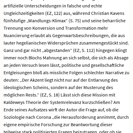
artifizielle Unterscheidungen in falsche und echte
Ungleichzeitigkeiten (EZ, 122) aus, während Christian Kavens
fünfstufige „Wandlungs-Klimax“ (S. 75) und seine beharrliche
Trennung von Konversion und Transformation mehr
Nuancierung erlaubt als Gegenwartsbeschreibungen, die aus
lauter hegelianischen Widersprüchen zusammengestückt sind.
Ganz und gar nicht „abgestanden“ (EZ, S. 112) hingegen klingt
immer noch Blochs Mahnung an sich selbst, die sich als Absage
an jeden Versuch lesen lässt, politische und gesellschaftliche
Entgleisungen bloß als missliche Folgen schlechter Narrative zu
deuten: „Der Akzent liegt nicht nur auf der Entlarvung des
ideologischen Scheins, sondern auf der Musterung des
möglichen Rests.“ (EZ, S. 18) Lässt sich diese Mission mit
Kaldeweys Theorie der Systemrelevanz kurzschließen? Am
Ende seines Aufsatzes wirft der Autor die Frage auf, ob die
Soziologie nach Corona „die Herausforderung annimmt, durch
eigene empirische Forschung zur Beantwortung dieser
teilweise stark politisierten Fragen beizutragen, oder ob sie