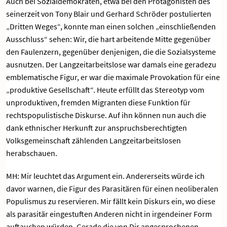
Auch bei Sozialdemokraten, etwa bei den Protagonisten des
seinerzeit von Tony Blair und Gerhard Schröder postulierten
„Dritten Weges“, konnte man einen solchen „einschließenden
Ausschluss“ sehen: Wir, die hart arbeitende Mitte gegenüber
den Faulenzern, gegenüber denjenigen, die die Sozialsysteme
ausnutzen. Der Langzeitarbeitslose war damals eine geradezu
emblematische Figur, er war die maximale Provokation für eine
„produktive Gesellschaft“. Heute erfüllt das Stereotyp vom
unproduktiven, fremden Migranten diese Funktion für
rechtspopulistische Diskurse. Auf ihn können nun auch die
dank ethnischer Herkunft zur anspruchsberechtigten
Volksgemeinschaft zählenden Langzeitarbeitslosen
herabschauen.
MH: Mir leuchtet das Argument ein. Andererseits würde ich
davor warnen, die Figur des Parasitären für einen neoliberalen
Populismus zu reservieren. Mir fällt kein Diskurs ein, wo diese
als parasitär eingestuften Anderen nicht in irgendeiner Form
auftauchen würden. Gerade die von Dir angesprochenen