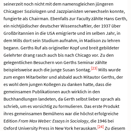
seinerzeit noch nicht mit dem namensgleichen jüngeren
Chicagoer Soziologen und Jazzpianisten verwechseln konnte,
fungierte als Chairman. Ebenfalls zur Faculty zählte Hans Gerth,
ein nichtjüdischer deutscher Wissenschaftler, der 1937 über
Großbritannien in die USA emigrierte und im selben Jahr, in
dem Mills dort sein Studium aufnahm, in Madison zu lehren
begann. Gerths Ruf als origineller Kopf und breit gebildeter
Gelehrter drang rasch auch bis nach Chicago vor. Zu den
gelegentlichen Besuchern von Gerths Seminar zählte
[23]
beispielsweise auch die junge Susan Sontag.
Mills wurde
zum engen Mitarbeiter und alsbald auch Mitautor Gerths, der
es wohl dem jungen Kollegen zu danken hatte, dass die
gemeinsamen Publikationen auch wirklich in den
Buchhandlungen landeten, da Gerth selbst lieber sprach als
schrieb, um es vorsichtig zu formulieren. Das erste Produkt
ihres gemeinsamen Bemühens war die höchst erfolgreiche
Edition
From Max Weber: Essays in Sociology
, die 1946 bei
[24]
Oxford University Press in New York herauskam.
Zu diesem