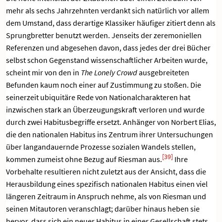
mehr als sechs Jahrzehnten verdankt sich natürlich vor allem
dem Umstand, dass derartige Klassiker häufiger zitiert denn als
Sprungbretter benutzt werden. Jenseits der zeremoniellen
Referenzen und abgesehen davon, dass jedes der drei Bücher
selbst schon Gegenstand wissenschaftlicher Arbeiten wurde,
scheint mir von den in
The
Lonely Crowd
ausgebreiteten
Befunden kaum noch einer auf Zustimmung zu stoßen. Die
seinerzeit ubiquitäre Rede von Nationalcharakteren hat
inzwischen stark an Überzeugungskraft verloren und wurde
durch zwei Habitusbegriffe ersetzt. Anhänger von Norbert Elias,
die den nationalen Habitus ins Zentrum ihrer Untersuchungen
über langandauernde Prozesse sozialen Wandels stellen,
[39]
kommen zumeist ohne Bezug auf Riesman aus.
Ihre
Vorbehalte resultieren nicht zuletzt aus der Ansicht, dass die
Herausbildung eines spezifisch nationalen Habitus einen viel
längeren Zeitraum in Anspruch nehme, als von Riesman und
seinen Mitautoren veranschlagt; darüber hinaus heben sie
hervor, dass sich ein neuer Habitus in einer Gesellschaft stets