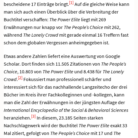
[1]
bescheidene 17 Einträge bringt.
Auf die gleiche Weise kann
man sich auch einen Überblick über die Verbreitung der
Buchtitel verschaffen:
The Power Elite
liegt mit 269
Erwähnungen nur knapp vor
The People’s Choice
mit 262,
während
The Lonely Crowd
mit gerade einmal 16 Treffern fast
schon dem globalen Vergessen anheimgegeben ist.
Etwas andere Zahlen liefert eine Auswertung von Google
Scholar. Dort finden sich 11.505 Zitationen von
The People’s
Choice
, 10.803 von
The Power Elite
und 8.438 für
The Lonely
[2]
Crowd
.
Fokussiert man professionell schärfer und
interessiert sich für das nachhallende Langzeitecho der drei
Bücher im Kreis ihrer Fachkolleginnen und -kollegen, kann
man die Zahl der Erwähnungen in der jüngsten Auflage der
International Encyclopedia of the Social & Behavioral Sciences
[3]
heranziehen.
In diesem, 23.185 Seiten starken
Nachschlagewerk wird der Buchtitel
The Power Elite
exakt 33
Mal zitiert, gefolgt von
The People’s Choice
mit 17 und
The