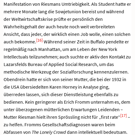
Manifestation von Riesmans Umtriebigkeit. Als Student hatte er
mehrere Monate lang die Sowjetunion bereist und während
der Weltwirtschaftskrise prüfte er persönlich den
Wahrheitsgehalt der auch heute noch weit verbreiteten
Ansicht, dass jeder, der wirklich einen Job wolle, einen solchen
[16]
auch bekomme.
Während seiner Zeit in Buffalo pendelte er
regelmäßig nach Manhattan, um am Leben der New York
Intellectuals teilzunehmen; auch suchte er aktiv den Kontakt zu
Lazarsfelds Bureau of Applied Social Research, um das
methodische Werkzeug der Sozialforschung kennenzulernen.
Obendrein hatte er sich von seiner Mutter, die bei der 1932 in
die USA übersiedelten Karen Horney in Analyse ging,
überreden lassen, sich dieser Dienstleistung ebenfalls zu
bedienen. Kein geringerer als Erich Fromm unternahm es, dem
unter überzogenen mütterlichen Erwartungen Leidenden –
[17]
Mutter Riesman hielt ihren Sprössling nicht für „first rate“
–
zu helfen. Fromms Gesellschaftsdiagnosen waren beim
Abfassen von
The Lonely Crowd
dann intellektuell bedeutsam.