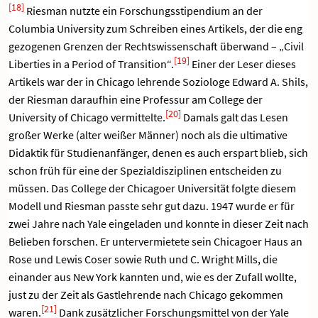
[18]
Riesman nutzte ein Forschungsstipendium an der
Columbia University zum Schreiben eines Artikels, der die eng
gezogenen Grenzen der Rechtswissenschaft überwand – „Civil
[19]
Liberties in a Period of Transition“.
Einer der Leser dieses
Artikels war der in Chicago lehrende Soziologe Edward A. Shils,
der Riesman daraufhin eine Professur am College der
[20]
University of Chicago vermittelte.
Damals galt das Lesen
großer Werke (alter weißer Männer) noch als die ultimative
Didaktik für Studienanfänger, denen es auch erspart blieb, sich
schon früh für eine der Spezialdisziplinen entscheiden zu
müssen. Das College der Chicagoer Universität folgte diesem
Modell und Riesman passte sehr gut dazu. 1947 wurde er für
zwei Jahre nach Yale eingeladen und konnte in dieser Zeit nach
Belieben forschen. Er untervermietete sein Chicagoer Haus an
Rose und Lewis Coser sowie Ruth und C. Wright Mills, die
einander aus New York kannten und, wie es der Zufall wollte,
just zu der Zeit als Gastlehrende nach Chicago gekommen
[21]
waren.
Dank zusätzlicher Forschungsmittel von der Yale