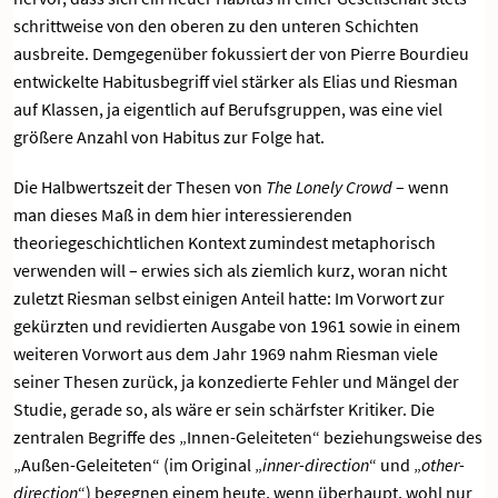
schrittweise von den oberen zu den unteren Schichten
ausbreite. Demgegenüber fokussiert der von Pierre Bourdieu
entwickelte Habitusbegriff viel stärker als Elias und Riesman
auf Klassen, ja eigentlich auf Berufsgruppen, was eine viel
größere Anzahl von Habitus zur Folge hat.
Die Halbwertszeit der Thesen von
The Lonely Crowd
– wenn
man dieses Maß in dem hier interessierenden
theoriegeschichtlichen Kontext zumindest metaphorisch
verwenden will – erwies sich als ziemlich kurz, woran nicht
zuletzt Riesman selbst einigen Anteil hatte: Im Vorwort zur
gekürzten und revidierten Ausgabe von 1961 sowie in einem
weiteren Vorwort aus dem Jahr 1969 nahm Riesman viele
seiner Thesen zurück, ja konzedierte Fehler und Mängel der
Studie, gerade so, als wäre er sein schärfster Kritiker. Die
zentralen Begriffe des „Innen-Geleiteten“ beziehungsweise des
„Außen-Geleiteten“ (im Original „
inner-direction
“ und „
other-
direction
“) begegnen einem heute, wenn überhaupt, wohl nur