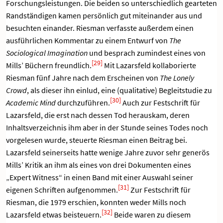
Forschungsleistungen. Die beiden so unterschiedlich gearteten
Randständigen kamen persönlich gut miteinander aus und
besuchten einander. Riesman verfasste außerdem einen
ausführlichen Kommentar zu einem Entwurf von
The
Sociological Imagination
und besprach zumindest eines von
[29]
Mills’ Büchern freundlich.
Mit Lazarsfeld kollaborierte
Riesman fünf Jahre nach dem Erscheinen von
The Lonely
Crowd
, als dieser ihn einlud, eine (qualitative) Begleitstudie zu
[30]
Academic Mind
durchzuführen.
Auch zur Festschrift für
Lazarsfeld, die erst nach dessen Tod herauskam, deren
Inhaltsverzeichnis ihm aber in der Stunde seines Todes noch
vorgelesen wurde, steuerte Riesman einen Beitrag bei.
Lazarsfeld seinerseits hatte wenige Jahre zuvor sehr generös
Mills’ Kritik an ihm als eines von drei Dokumenten eines
„Expert Witness“ in einen Band mit einer Auswahl seiner
[31]
eigenen Schriften aufgenommen.
Zur Festschrift für
Riesman, die 1979 erschien, konnten weder Mills noch
[32]
Lazarsfeld etwas beisteuern.
Beide waren zu diesem