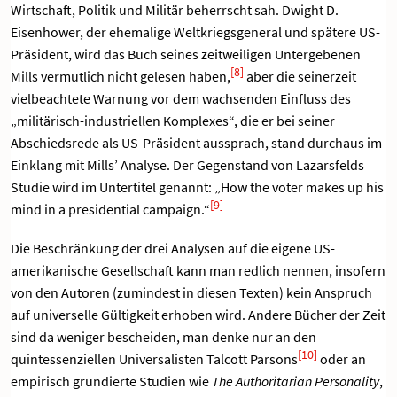
Wirtschaft, Politik und Militär beherrscht sah. Dwight D.
Eisenhower, der ehemalige Weltkriegsgeneral und spätere US-
Präsident, wird das Buch seines zeitweiligen Untergebenen
[8]
Mills vermutlich nicht gelesen haben,
aber die seinerzeit
vielbeachtete Warnung vor dem wachsenden Einfluss des
„militärisch-industriellen Komplexes“, die er bei seiner
Abschiedsrede als US-Präsident aussprach, stand durchaus im
Einklang mit Mills’ Analyse. Der Gegenstand von Lazarsfelds
Studie wird im Untertitel genannt: „How the voter makes up his
[9]
mind in a presidential campaign.“
Die Beschränkung der drei Analysen auf die eigene US-
amerikanische Gesellschaft kann man redlich nennen, insofern
von den Autoren (zumindest in diesen Texten) kein Anspruch
auf universelle Gültigkeit erhoben wird. Andere Bücher der Zeit
sind da weniger bescheiden, man denke nur an den
[10]
quintessenziellen Universalisten Talcott Parsons
oder an
empirisch grundierte Studien wie
The Authoritarian Personality
,