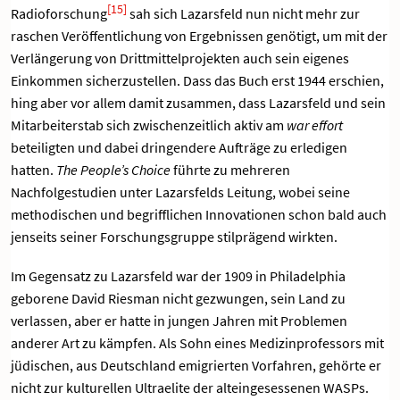
[15]
Radioforschung
sah sich Lazarsfeld nun nicht mehr zur
raschen Veröffentlichung von Ergebnissen genötigt, um mit der
Verlängerung von Drittmittelprojekten auch sein eigenes
Einkommen sicherzustellen. Dass das Buch erst 1944 erschien,
hing aber vor allem damit zusammen, dass Lazarsfeld und sein
Mitarbeiterstab sich zwischenzeitlich aktiv am
war effort
beteiligten und dabei dringendere Aufträge zu erledigen
hatten.
The People’s Choice
führte zu mehreren
Nachfolgestudien unter Lazarsfelds Leitung, wobei seine
methodischen und begrifflichen Innovationen schon bald auch
jenseits seiner Forschungsgruppe stilprägend wirkten.
Im Gegensatz zu Lazarsfeld war der 1909 in Philadelphia
geborene David Riesman nicht gezwungen, sein Land zu
verlassen, aber er hatte in jungen Jahren mit Problemen
anderer Art zu kämpfen. Als Sohn eines Medizinprofessors mit
jüdischen, aus Deutschland emigrierten Vorfahren, gehörte er
nicht zur kulturellen Ultraelite der alteingesessenen WASPs.