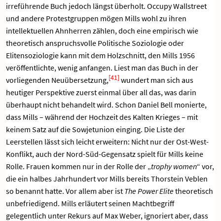
irreführende Buch jedoch längst überholt. Occupy Wallstreet
und andere Protestgruppen mögen Mills wohl zu ihren
intellektuellen Ahnherren zählen, doch eine empirisch wie
theoretisch anspruchsvolle Politische Soziologie oder
Elitensoziologie kann mit dem Holzschnitt, den Mills 1956
veröffentlichte, wenig anfangen. Liest man das Buch in der
[41]
vorliegenden Neuübersetzung,
wundert man sich aus
heutiger Perspektive zuerst einmal über all das, was darin
überhaupt nicht behandelt wird. Schon Daniel Bell monierte,
dass Mills – während der Hochzeit des Kalten Krieges – mit
keinem Satz auf die Sowjetunion einging. Die Liste der
Leerstellen lässt sich leicht erweitern: Nicht nur der Ost-West-
Konflikt, auch der Nord-Süd-Gegensatz spielt für Mills keine
Rolle. Frauen kommen nur in der Rolle der „
trophy women
“ vor,
die ein halbes Jahrhundert vor Mills bereits Thorstein Veblen
so benannt hatte. Vor allem aber ist
The Power Elite
theoretisch
unbefriedigend. Mills erläutert seinen Machtbegriff
gelegentlich unter Rekurs auf Max Weber, ignoriert aber, dass