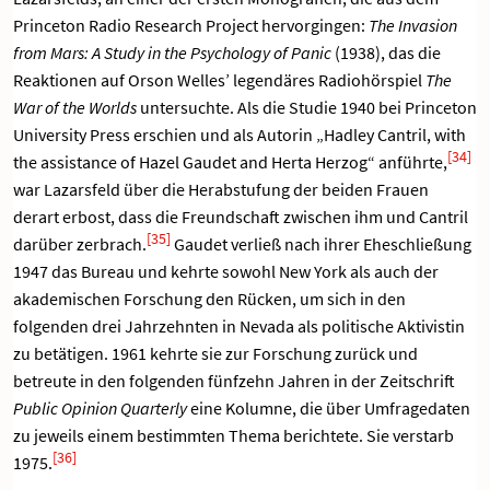
Princeton Radio Research Project hervorgingen:
The Invasion
from Mars: A Study in the Psychology of Panic
(1938), das die
Reaktionen auf Orson Welles’ legendäres Radiohörspiel
The
War of the Worlds
untersuchte. Als die Studie 1940 bei Princeton
University Press erschien und als Autorin „Hadley Cantril, with
[34]
the assistance of Hazel Gaudet and Herta Herzog“ anführte,
war Lazarsfeld über die Herabstufung der beiden Frauen
derart erbost, dass die Freundschaft zwischen ihm und Cantril
[35]
darüber zerbrach.
Gaudet verließ nach ihrer Eheschließung
1947 das Bureau und kehrte sowohl New York als auch der
akademischen Forschung den Rücken, um sich in den
folgenden drei Jahrzehnten in Nevada als politische Aktivistin
zu betätigen. 1961 kehrte sie zur Forschung zurück und
betreute in den folgenden fünfzehn Jahren in der Zeitschrift
Public Opinion Quarterly
eine Kolumne, die über Umfragedaten
zu jeweils einem bestimmten Thema berichtete. Sie verstarb
[36]
1975.