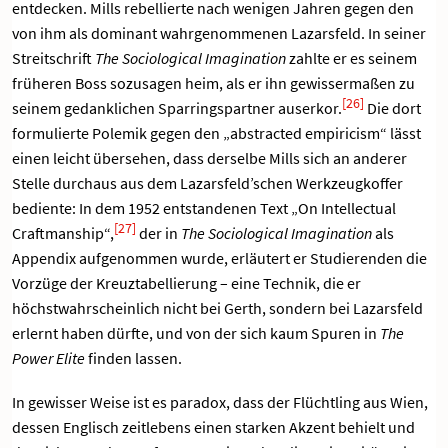
entdecken. Mills rebellierte nach wenigen Jahren gegen den
von ihm als dominant wahrgenommenen Lazarsfeld. In seiner
Streitschrift
The Sociological Imagination
zahlte er es seinem
früheren Boss sozusagen heim, als er ihn gewissermaßen zu
[26]
seinem gedanklichen Sparringspartner auserkor.
Die dort
formulierte Polemik gegen den „abstracted empiricism“ lässt
einen leicht übersehen, dass derselbe Mills sich an anderer
Stelle durchaus aus dem Lazarsfeld’schen Werkzeugkoffer
bediente: In dem 1952 entstandenen Text „On Intellectual
[27]
Craftmanship“,
der in
The Sociological Imagination
als
Appendix aufgenommen wurde, erläutert er Studierenden die
Vorzüge der Kreuztabellierung – eine Technik, die er
höchstwahrscheinlich nicht bei Gerth, sondern bei Lazarsfeld
erlernt haben dürfte, und von der sich kaum Spuren in
The
Power Elite
finden lassen.
In gewisser Weise ist es paradox, dass der Flüchtling aus Wien,
dessen Englisch zeitlebens einen starken Akzent behielt und