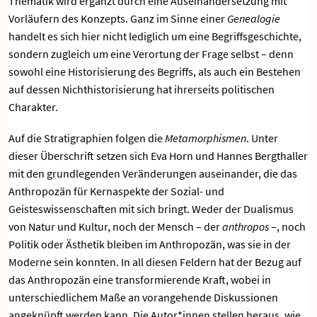
Thematik wird ergänzt durch eine Auseinandersetzung mit
Vorläufern des Konzepts. Ganz im Sinne einer
Genealogie
handelt es sich hier nicht lediglich um eine Begriffsgeschichte,
sondern zugleich um eine Verortung der Frage selbst – denn
sowohl eine Historisierung des Begriffs, als auch ein Bestehen
auf dessen Nichthistorisierung hat ihrerseits politischen
Charakter.
Auf die Stratigraphien folgen die
Metamorphismen
. Unter
dieser Überschrift setzen sich Eva Horn und Hannes Bergthaller
mit den grundlegenden Veränderungen auseinander, die das
Anthropozän für Kernaspekte der Sozial- und
Geisteswissenschaften mit sich bringt. Weder der Dualismus
von Natur und Kultur, noch der Mensch – der
anthropos
–, noch
Politik oder Ästhetik bleiben im Anthropozän, was sie in der
Moderne sein konnten. In all diesen Feldern hat der Bezug auf
das Anthropozän eine transformierende Kraft, wobei in
unterschiedlichem Maße an vorangehende Diskussionen
angeknüpft werden kann. Die Autor*innen stellen heraus, wie