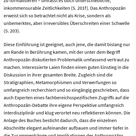
zu formalisieren – umfasst es doch unterschiedliche,
inkommensurable Zeitlichkeiten (S. 201f). Das Anthropozän
erweist sich so betrachtet nicht als Krise, sondern als
unbemerktes, aber irreversibles Überschreiten einer Schwelle
(S. 203).
Diese Einführung ist geeignet, auch jene, die damit bislang nur
am Rande in Berührung kamen, mit der unter dem Begriff
Anthropozän diskutierten Problematik umfassend vertraut zu
machen. Interessierte Laien finden einen guten Einstieg in die
Diskussion in ihrer gesamten Breite. Zugleich sind die
Stratigraphien, Metamorphismen und Verwerfungen so
umfangreich recherchiert und so eingängig geschrieben, dass
auch Experten eines fachbereichsspezifischen Zugriffs auf die
Anthropozän-Debatte ihre eigene Perspektive umfangreich
interdisziplinär und klug verortet neu reflektieren können. Die
Anlage des Buches besticht dadurch, dass die einzelnen
Abschnitte elegant aufeinander aufbauen und immer tiefer in
die Zusammenhänge und Implikationen des Anthropozäns