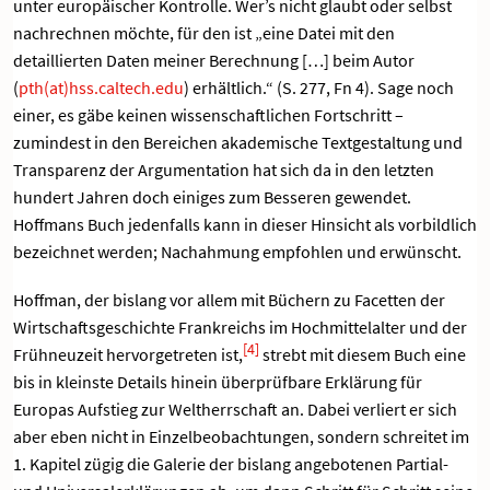
unter europäischer Kontrolle. Wer’s nicht glaubt oder selbst
nachrechnen möchte, für den ist „eine Datei mit den
detaillierten Daten meiner Berechnung […] beim Autor
(
pth(at)hss.caltech.edu
) erhältlich.“ (S. 277, Fn 4). Sage noch
einer, es gäbe keinen wissenschaftlichen Fortschritt –
zumindest in den Bereichen akademische Textgestaltung und
Transparenz der Argumentation hat sich da in den letzten
hundert Jahren doch einiges zum Besseren gewendet.
Hoffmans Buch jedenfalls kann in dieser Hinsicht als vorbildlich
bezeichnet werden; Nachahmung empfohlen und erwünscht.
Hoffman, der bislang vor allem mit Büchern zu Facetten der
Wirtschaftsgeschichte Frankreichs im Hochmittelalter und der
[4]
Frühneuzeit hervorgetreten ist,
strebt mit diesem Buch eine
bis in kleinste Details hinein überprüfbare Erklärung für
Europas Aufstieg zur Weltherrschaft an. Dabei verliert er sich
aber eben nicht in Einzelbeobachtungen, sondern schreitet im
1. Kapitel zügig die Galerie der bislang angebotenen Partial-