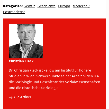
Kategorien:
Gewalt
Geschichte
Europa
Moderne /
Postmoderne
Christian Fleck
Dr. Christian Fleck ist Fellow am Institut für Höhere
Studien in Wien. Schwerpunkte seiner Arbeit bilden u.a.
die Soziologie und Geschichte der Sozialwissenschaften
und die Historische Soziologie.
Alle Artikel