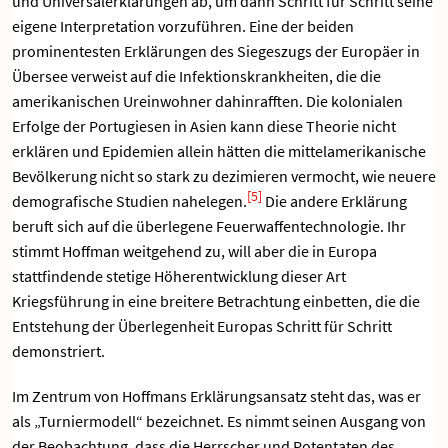
und Universalerklärungen ab, um dann Schritt für Schritt seine
eigene Interpretation vorzuführen. Eine der beiden
prominentesten Erklärungen des Siegeszugs der Europäer in
Übersee verweist auf die Infektionskrankheiten, die die
amerikanischen Ureinwohner dahinrafften. Die kolonialen
Erfolge der Portugiesen in Asien kann diese Theorie nicht
erklären und Epidemien allein hätten die mittelamerikanische
Bevölkerung nicht so stark zu dezimieren vermocht, wie neuere
[5]
demografische Studien nahelegen.
Die andere Erklärung
beruft sich auf die überlegene Feuerwaffentechnologie. Ihr
stimmt Hoffman weitgehend zu, will aber die in Europa
stattfindende stetige Höherentwicklung dieser Art
Kriegsführung in eine breitere Betrachtung einbetten, die die
Entstehung der Überlegenheit Europas Schritt für Schritt
demonstriert.
Im Zentrum von Hoffmans Erklärungsansatz steht das, was er
als „Turniermodell“ bezeichnet. Es nimmt seinen Ausgang von
der Beobachtung, dass die Herrscher und Potentaten des