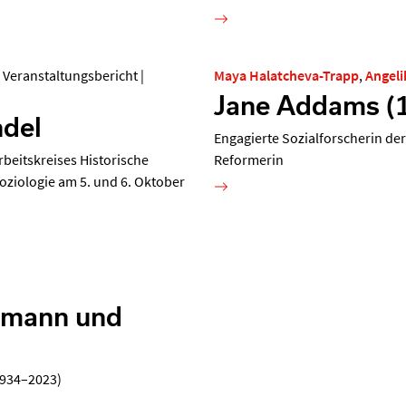
|
Veranstaltungsbericht
|
Maya Halatcheva-Trapp
,
Angeli
Jane Addams (
ndel
Engagierte Sozialforscherin der
rbeitskreises Historische
Reformerin
oziologie am 5. und 6. Oktober
ermann und
1934–2023)