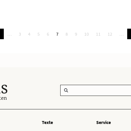
«
…
3
4
5
6
7
8
9
10
11
12
…
Texte
Service