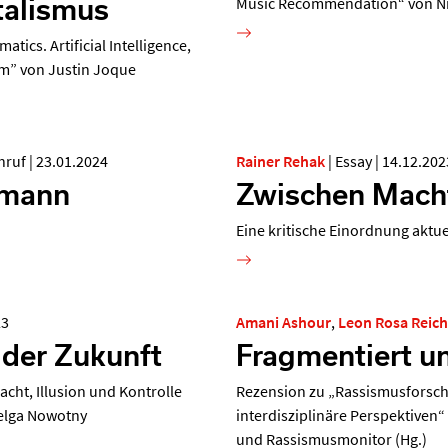
talismus
Music Recommendation“ von Ni
ics. Artificial Intelligence,
ism” von Justin Joque
hruf
|
23.01.2024
Rainer Rehak
|
Essay
|
14.12.202
fmann
Zwischen Mach
Eine kritische Einordnung aktue
23
Amani Ashour
,
Leon Rosa Reich
der Zukunft
Fragmentiert un
acht, Illusion und Kontrolle
Rezension zu „Rassismusforsch
Helga Nowotny
interdisziplinäre Perspektiven
und Rassismusmonitor (Hg.)