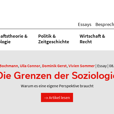
Essays
Besprec
aftstheorie &
Politik &
Wirtschaft &
logie
Zeitgeschichte
Recht
 Bochmann
,
Ulla Connor
,
Dominik Gerst
,
Vivien Sommer
|
Essay
|
08
Die Grenzen der Soziologi
Warum es eine eigene Perspektive braucht
Artikel lesen