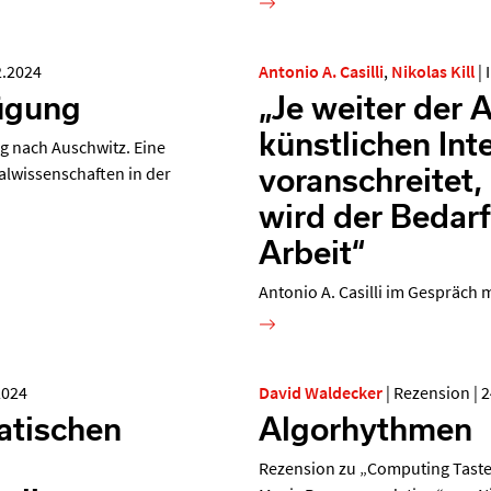
2.2024
Antonio A. Casilli
,
Nikolas Kill
|
ügung
„Je weiter der 
künstlichen Int
g nach Auschwitz. Eine
voranschreitet,
alwissenschaften in der
wird der Bedar
Arbeit“
Antonio A. Casilli im Gespräch m
2024
David Waldecker
|
Rezension
|
2
atischen
Algorhythmen
Rezension zu „Computing Taste