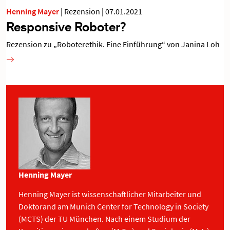
Henning Mayer
|
Rezension
|
07.01.2021
Responsive Roboter?
Rezension zu „Roboterethik. Eine Einführung“ von Janina Loh
Henning Mayer
Henning Mayer ist wissenschaftlicher Mitarbeiter und
Doktorand am Munich Center for Technology in Society
(MCTS) der TU München. Nach einem Studium der