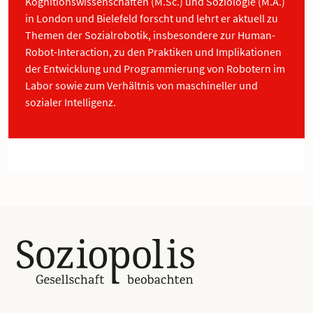
Kognitionswissenschaften (M.Sc.) und Soziologie (M.A.)
in London und Bielefeld forscht und lehrt er aktuell zu
Themen der Sozialrobotik, insbesondere zur Human-
Robot-Interaction, zu den Praktiken und Implikationen
der Entwicklung und Programmierung von Robotern im
Labor sowie zum Verhältnis von maschineller und
sozialer Intelligenz.