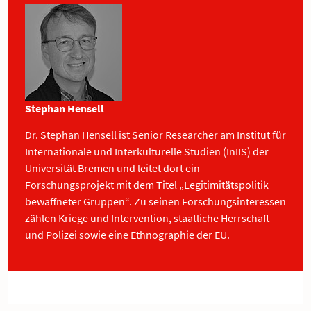
Stephan Hensell
Dr. Stephan Hensell ist Senior Researcher am Institut für
Internationale und Interkulturelle Studien (InIIS) der
Universität Bremen und leitet dort ein
Forschungsprojekt mit dem Titel „Legitimitätspolitik
bewaffneter Gruppen“. Zu seinen Forschungsinteressen
zählen Kriege und Intervention, staatliche Herrschaft
und Polizei sowie eine Ethnographie der EU.