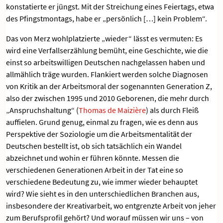
konstatierte er jüngst. Mit der Streichung eines Feiertags, etwa
des Pfingstmontags, habe er „persönlich […] kein Problem“.
Das von Merz wohlplatzierte „wieder“ lässt es vermuten: Es
wird eine Verfallserzählung bemüht, eine Geschichte, wie die
einst so arbeitswilligen Deutschen nachgelassen haben und
allmählich träge wurden. Flankiert werden solche Diagnosen
von Kritik an der Arbeitsmoral der sogenannten Generation Z,
also der zwischen 1995 und 2010 Geborenen, die mehr durch
„Anspruchshaltung“ (
Thomas de Maizière
) als durch Fleiß
auffielen. Grund genug, einmal zu fragen, wie es denn aus
Perspektive der Soziologie um die Arbeitsmentalität der
Deutschen bestellt ist, ob sich tatsächlich ein Wandel
abzeichnet und wohin er führen könnte. Messen die
verschiedenen Generationen Arbeit in der Tat eine so
verschiedene Bedeutung zu, wie immer wieder behauptet
wird? Wie sieht es in den unterschiedlichen Branchen aus,
insbesondere der Kreativarbeit, wo entgrenzte Arbeit von jeher
zum Berufsprofil gehört? Und worauf müssen wir uns – von