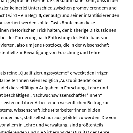
aft gesprochen werden. Es erstaunt daher sehr, dass in der
nzler keinerlei Unterschied zwischen promovierendem und
 wird – ein Begriff, der aufgrund seiner infantilisierenden
ussortiert werden sollte. Fast könnte man diese
inen rhetorischen Trick halten, der bisherige Diskussionen
 bei der Forderung nach Entfristung des Mittelbaus vor
ierten, also um jene Postdocs, die in der Wissenschaft
istentiell zur Bewältigung von Forschung und Lehre
als reine „Qualifizierungssysteme“ erweckt den irrigen
tarbeiterInnen seien lediglich ‚Auszubildende‘ oder
ndet die vielfältigen Aufgaben in Forschung, Lehre und
tet beschäftigen „Nachwuchswissenschaftler*innen“
eisten mit ihrer Arbeit einen wesentlichen Beitrag zur
stems. Wissenschaftliche Mitarbeiter*innen bilden
erenden aus, statt selbst nur ausgebildet zu werden. Die von
r allem in Lehre und Verwaltung, sind größtenteils
Studierenden und die Sicherung der Qualität der Lehre