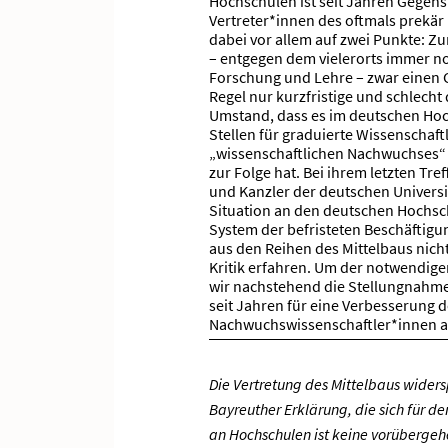
Hochschulen ist seit Jahren Gegen
Vertreter*innen des oftmals prekär b
dabei vor allem auf zwei Punkte: Zu
– entgegen dem vielerorts immer n
Forschung und Lehre – zwar einen G
Regel nur kurzfristige und schlecht
Umstand, dass es im deutschen Hoc
Stellen für graduierte Wissenschaft
„wissenschaftlichen Nachwuchses“ 
zur Folge hat. Bei ihrem letzten T
und Kanzler der deutschen Universi
Situation an den deutschen Hochs
System der befristeten Beschäftigung
aus den Reihen des Mittelbaus nicht
Kritik erfahren. Um der notwendig
wir nachstehend die Stellungnahm
seit Jahren für eine Verbesserung 
Nachwuchswissenschaftler*innen an
Die Vertretung des Mittelbaus widers
Bayreuther Erklärung, die sich für d
an Hochschulen ist keine vorübergehe