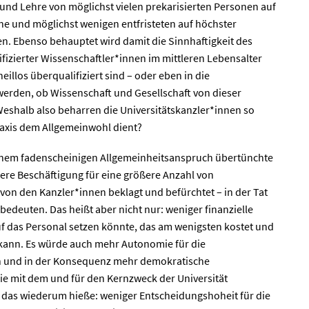
 und Lehre von möglichst vielen prekarisierten Personen auf
e und möglichst wenigen entfristeten auf höchster
en. Ebenso behauptet wird damit die Sinnhaftigkeit des
izierter Wissenschaftler*innen im mittleren Lebensalter
heillos überqualifiziert sind – oder eben in die
t werden, ob Wissenschaft und Gesellschaft von dieser
 Weshalb also beharren die Universitätskanzler*innen so
raxis dem Allgemeinwohl dient?
einem fadenscheinigen Allgemeinheitsanspruch übertünchte
here Beschäftigung für eine größere Anzahl von
von den Kanzler*innen beklagt und befürchtet – in der Tat
 bedeuten. Das heißt aber nicht nur: weniger finanzielle
f das Personal setzen könnte, das am wenigsten kostet und
kann. Es würde auch mehr Autonomie für die
n und in der Konsequenz mehr demokratische
e mit dem und für den Kernzweck der Universität
d das wiederum hieße: weniger Entscheidungshoheit für die