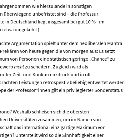
wahrgenommen wie hierzulande in sonstigen
n überwiegend unbefristet sind – die Professur
e in Deutschland liegt insgesamt bei gut 10 % - im
 in etwa umgekehrt).
achte Argumentation spielt unter dem neoliberalen Mantra
 Prekären von heute gegen die von morgen aus: Es setzt
imum von Personen eine statistisch geringe „Chance“ zu
tbewerb
nicht
zu scheitern. Zugleich wird als
e unter Zeit- und Konkurrenzdruck und in oft
rbrachten Leistungen retrospektiv beliebig entwertet werden
ppe der Professor*innen gilt ein privilegierter Sonderstatus
ui bono? Weshalb schließen sich die obersten
schen Universitäten zusammen, um im Namen von
lschaft das international einzigartige Maximum von
tigen? Unterstellt wird so die Sinnhaftigkeit einer