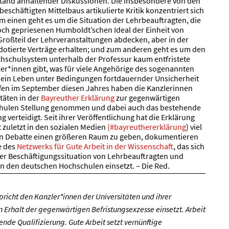
stand anhaltender Diskussionen. Die insbesondere von den
eschäftigten Mittelbaus artikulierte Kritik konzentriert sich
m einen geht es um die Situation der Lehrbeauftragten, die
och gepriesenen Humboldt’schen Ideal der Einheit von
roßteil der Lehrveranstaltungen abdecken, aber in der
 dotierte Verträge erhalten; und zum anderen geht es um den
hschulsystem unterhalb der Professur kaum entfristete
ler*innen gibt, was für viele Angehörige des sogenannten
ein Leben unter Bedingungen fortdauernder Unsicherheit
reffen im September diesen Jahres haben die Kanzlerinnen
täten in der
Bayreuther Erklärung
zur gegenwärtigen
chulen Stellung genommen und dabei auch das bestehende
 verteidigt. Seit ihrer Veröffentlichung hat die Erklärung
 zuletzt in den sozialen Medien
(#bayreuthererklärung
) viel
en Debatte einen größeren Raum zu geben, dokumentieren
e des
Netzwerks für Gute Arbeit in der Wissenschaft
, das sich
der Beschäftigungssituation von Lehrbeauftragten und
 den deutschen Hochschulen einsetzt. – Die Red.
pricht den Kanzler*innen der Universitäten und ihrer
en Erhalt der gegenwärtigen Befristungsexzesse einsetzt. Arbeit
nde Qualifizierung. Gute Arbeit setzt vernünftige