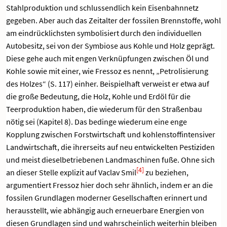
Stahlproduktion und schlussendlich kein Eisenbahnnetz
gegeben. Aber auch das Zeitalter der fossilen Brennstoffe, wohl
am eindrücklichsten symbolisiert durch den individuellen
Autobesitz, sei von der Symbiose aus Kohle und Holz geprägt.
Diese gehe auch mit engen Verknüpfungen zwischen Öl und
Kohle sowie mit einer, wie Fressoz es nennt, „Petrolisierung
des Holzes“ (S. 117) einher. Beispielhaft verweist er etwa auf
die große Bedeutung, die Holz, Kohle und Erdöl für die
Teerproduktion haben, die wiederum für den Straßenbau
nötig sei (Kapitel 8). Das bedinge wiederum eine enge
Kopplung zwischen Forstwirtschaft und kohlenstoffintensiver
Landwirtschaft, die ihrerseits auf neu entwickelten Pestiziden
und meist dieselbetriebenen Landmaschinen fuße. Ohne sich
[4]
an dieser Stelle explizit auf Vaclav Smil
zu beziehen,
argumentiert Fressoz hier doch sehr ähnlich, indem er an die
fossilen Grundlagen moderner Gesellschaften erinnert und
herausstellt, wie abhängig auch erneuerbare Energien von
diesen Grundlagen sind und wahrscheinlich weiterhin bleiben