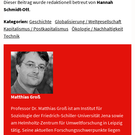
Dieser Beitrag wurde redaktionell betreut von
Hannah
Schmidt-Ott
.
Kategorien:
Geschichte
Globalisierung / Weltgesellschaft
Kapitalismus / Postkapitalismus
Ökologie / Nachhaltigkeit
Technik
Matthias Groß
Professor Dr. Matthias Groß ist am Institut für
Soziologie der Friedrich-Schiller-Universität Jena sowie
am Helmholtz-Zentrum für Umweltforschung in Leipzig
tätig. Seine aktuellen Forschungsschwerpunkte liegen