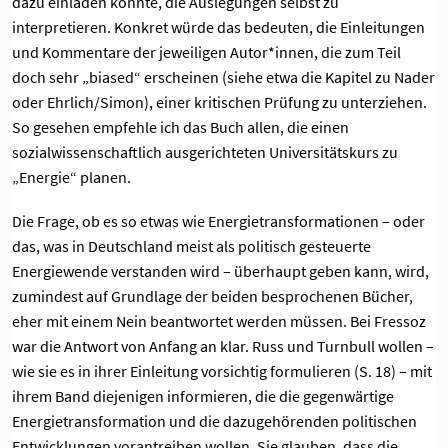
dazu einladen könnte, die Auslegungen selbst zu
interpretieren. Konkret würde das bedeuten, die Einleitungen
und Kommentare der jeweiligen Autor*innen, die zum Teil
doch sehr „biased“ erscheinen (siehe etwa die Kapitel zu Nader
oder Ehrlich/Simon), einer kritischen Prüfung zu unterziehen.
So gesehen empfehle ich das Buch allen, die einen
sozialwissenschaftlich ausgerichteten Universitätskurs zu
„Energie“ planen.
Die Frage, ob es so etwas wie Energietransformationen – oder
das, was in Deutschland meist als politisch gesteuerte
Energiewende verstanden wird – überhaupt geben kann, wird,
zumindest auf Grundlage der beiden besprochenen Bücher,
eher mit einem Nein beantwortet werden müssen. Bei Fressoz
war die Antwort von Anfang an klar. Russ und Turnbull wollen –
wie sie es in ihrer Einleitung vorsichtig formulieren (S. 18) – mit
ihrem Band diejenigen informieren, die die gegenwärtige
Energietransformation und die dazugehörenden politischen
Entwicklungen vorantreiben wollen. Sie glauben, dass die