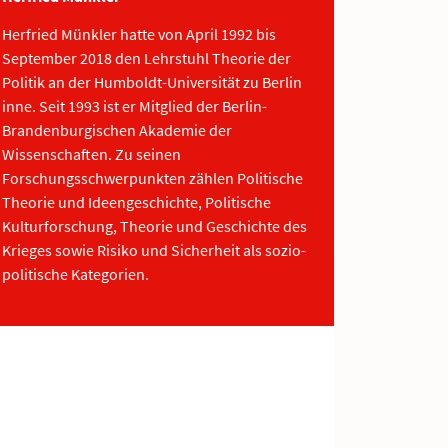
Herfried Münkler hatte von April 1992 bis
September 2018 den Lehrstuhl Theorie der
Politik an der Humboldt-Universität zu Berlin
inne. Seit 1993 ist er Mitglied der Berlin-
Brandenburgischen Akademie der
Wissenschaften. Zu seinen
Forschungsschwerpunkten zählen Politische
Theorie und Ideengeschichte, Politische
Kulturforschung, Theorie und Geschichte des
Krieges sowie Risiko und Sicherheit als sozio-
politische Kategorien.