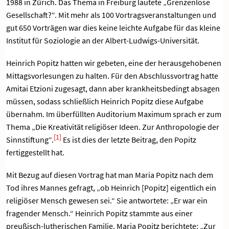
1988 in Zürich. Das Thema in Freiburg lautete „Grenzenlose
Gesellschaft?“. Mit mehr als 100 Vortragsveranstaltungen und
gut 650 Vorträgen war dies keine leichte Aufgabe für das kleine
Institut für Soziologie an der Albert-Ludwigs-Universität.
Heinrich Popitz hatten wir gebeten, eine der herausgehobenen
Mittagsvorlesungen zu halten. Für den Abschlussvortrag hatte
Amitai Etzioni zugesagt, dann aber krankheitsbedingt absagen
müssen, sodass schließlich Heinrich Popitz diese Aufgabe
übernahm. Im überfüllten Auditorium Maximum sprach er zum
Thema „Die Kreativität religiöser Ideen. Zur Anthropologie der
[1]
Sinnstiftung“.
Es ist dies der letzte Beitrag, den Popitz
fertiggestellt hat.
Mit Bezug auf diesen Vortrag hat man Maria Popitz nach dem
Tod ihres Mannes gefragt, „ob Heinrich [Popitz] eigentlich ein
religiöser Mensch gewesen sei.“ Sie antwortete: „Er war ein
fragender Mensch.“ Heinrich Popitz stammte aus einer
preußisch-lutherischen Familie. Maria Popitz berichtete: „Zur