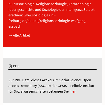
Kultursoziologie, Religionssoziologie, Anthropologie,
Ideengeschichte und Soziologie der Intelligenz. Zuletzt
erschien:
www.soziologie.uni-
freiburg.de/aktuell/religionssoziologie-wolfgang-
essbach
Alle Artikel
PDF
Zur PDF-Datei dieses Artikels im Social Science Open
Access Repository (SSOAR) der GESIS – Leibniz-Institut
für Sozialwissenschaften gelangen Sie
hier
.