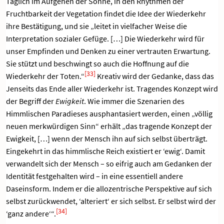
Täglich im Aufgehen der Sonne, in den Rhythmen der
Fruchtbarkeit der Vegetation findet die Idee der Wiederkehr
ihre Bestätigung, und sie „leitet in vielfacher Weise die
Interpretation sozialer Gefüge. […] Die Wiederkehr wird für
unser Empfinden und Denken zu einer vertrauten Erwartung.
Sie stützt und beschwingt so auch die Hoffnung auf die
[33]
Wiederkehr der Toten.“
Kreativ wird der Gedanke, dass das
Jenseits das Ende aller Wiederkehr ist. Tragendes Konzept wird
der Begriff der
Ewigkeit
. Wie immer die Szenarien des
Himmlischen Paradieses ausphantasiert werden, einen „völlig
neuen merkwürdigen Sinn“ erhält „das tragende Konzept der
Ewigkeit, […] wenn der Mensch ihn auf sich selbst überträgt.
Eingekehrt in das himmlische Reich existiert er ‘ewig‘. Damit
verwandelt sich der Mensch – so eifrig auch am Gedanken der
Identität festgehalten wird – in eine essentiell andere
Daseinsform. Indem er die allozentrische Perspektive auf sich
selbst zurückwendet, ‘alteriert‘ er sich selbst. Er selbst wird der
[34]
‘ganz andere‘“.