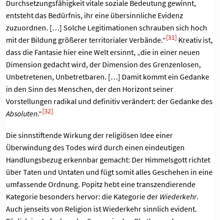
Durchsetzungsfähigkeit vitale soziale Bedeutung gewinnt,
entsteht das Bedürfnis, ihr eine übersinnliche Evidenz
zuzuordnen. […] Solche Legitimationen schrauben sich hoch
[31]
mit der Bildung größerer territorialer Verbände.“
Kreativ ist,
dass die Fantasie hier eine Welt ersinnt, „die in einer neuen
Dimension gedacht wird, der Dimension des Grenzenlosen,
Unbetretenen, Unbetretbaren. […] Damit kommt ein Gedanke
in den Sinn des Menschen, der den Horizont seiner
Vorstellungen radikal und definitiv verändert: der Gedanke des
[32]
Absoluten
.“
Die sinnstiftende Wirkung der religiösen Idee einer
Überwindung des Todes wird durch einen eindeutigen
Handlungsbezug erkennbar gemacht: Der Himmelsgott richtet
über Taten und Untaten und fügt somit alles Geschehen in eine
umfassende Ordnung. Popitz hebt eine transzendierende
Kategorie besonders hervor: die Kategorie der
Wiederkehr
.
Auch jenseits von Religion ist Wiederkehr sinnlich evident.