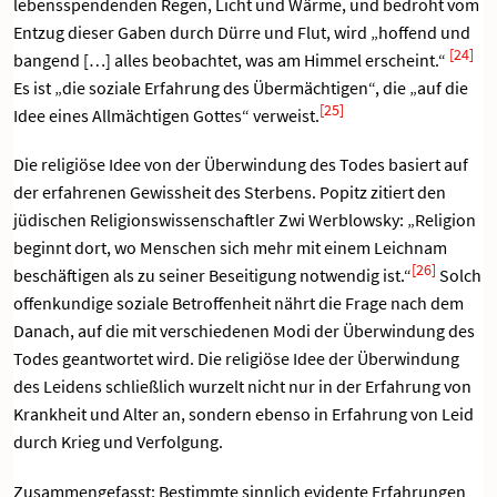
lebensspendenden Regen, Licht und Wärme, und bedroht vom
Entzug dieser Gaben durch Dürre und Flut, wird „hoffend und
[24]
bangend […] alles beobachtet, was am Himmel erscheint.“
Es ist „die soziale Erfahrung des Übermächtigen“, die „auf die
[25]
Idee eines Allmächtigen Gottes“ verweist.
Die religiöse Idee von der Überwindung des Todes basiert auf
der erfahrenen Gewissheit des Sterbens. Popitz zitiert den
jüdischen Religionswissenschaftler Zwi Werblowsky: „Religion
beginnt dort, wo Menschen sich mehr mit einem Leichnam
[26]
beschäftigen als zu seiner Beseitigung notwendig ist.“
Solch
offenkundige soziale Betroffenheit nährt die Frage nach dem
Danach, auf die mit verschiedenen Modi der Überwindung des
Todes geantwortet wird. Die religiöse Idee der Überwindung
des Leidens schließlich wurzelt nicht nur in der Erfahrung von
Krankheit und Alter an, sondern ebenso in Erfahrung von Leid
durch Krieg und Verfolgung.
Zusammengefasst: Bestimmte sinnlich evidente Erfahrungen