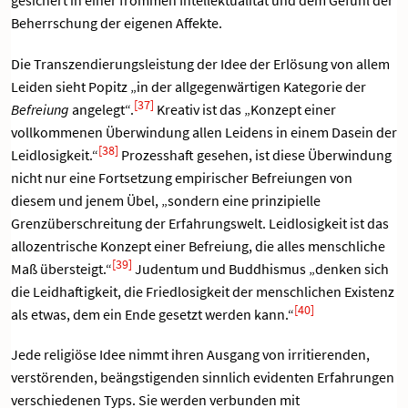
gesichert in einer frommen Intellektualität und dem Gefühl der
Beherrschung der eigenen Affekte.
Die Transzendierungsleistung der Idee der Erlösung von allem
Leiden sieht Popitz „in der allgegenwärtigen Kategorie der
[37]
Befreiung
angelegt“.
Kreativ ist das „Konzept einer
vollkommenen Überwindung allen Leidens in einem Dasein der
[38]
Leidlosigkeit.“
Prozesshaft gesehen, ist diese Überwindung
nicht nur eine Fortsetzung empirischer Befreiungen von
diesem und jenem Übel, „sondern eine prinzipielle
Grenzüberschreitung der Erfahrungswelt. Leidlosigkeit ist das
allozentrische Konzept einer Befreiung, die alles menschliche
[39]
Maß übersteigt.“
Judentum und Buddhismus „denken sich
die Leidhaftigkeit, die Friedlosigkeit der menschlichen Existenz
[40]
als etwas, dem ein Ende gesetzt werden kann.“
Jede religiöse Idee nimmt ihren Ausgang von irritierenden,
verstörenden, beängstigenden sinnlich evidenten Erfahrungen
verschiedenen Typs. Sie werden verbunden mit