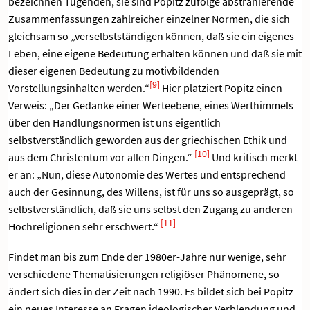
bezeichnen Tugenden, sie sind Popitz zufolge abstrahierende
Zusammenfassungen zahlreicher einzelner Normen, die sich
gleichsam so „verselbstständigen können, daß sie ein eigenes
Leben, eine eigene Bedeutung erhalten können und daß sie mit
dieser eigenen Bedeutung zu motivbildenden
[9]
Vorstellungsinhalten werden.“
Hier platziert Popitz einen
Verweis: „Der Gedanke einer Werteebene, eines Werthimmels
über den Handlungsnormen ist uns eigentlich
selbstverständlich geworden aus der griechischen Ethik und
[10]
aus dem Christentum vor allen Dingen.“
Und kritisch merkt
er an: „Nun, diese Autonomie des Wertes und entsprechend
auch der Gesinnung, des Willens, ist für uns so ausgeprägt, so
selbstverständlich, daß sie uns selbst den Zugang zu anderen
[11]
Hochreligionen sehr erschwert.“
Findet man bis zum Ende der 1980er-Jahre nur wenige, sehr
verschiedene Thematisierungen religiöser Phänomene, so
ändert sich dies in der Zeit nach 1990. Es bildet sich bei Popitz
ein neues Interesse an Fragen ideologischer Verblendung und