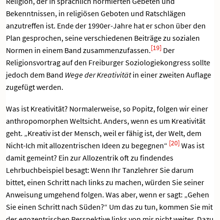
Religion, der in sprachlich normierten Gebeten und
Bekenntnissen, in religiösen Geboten und Ratschlägen
anzutreffen ist. Ende der 1990er-Jahre hat er schon über den
Plan gesprochen, seine verschiedenen Beiträge zu sozialen
[19]
Normen in einem Band zusammenzufassen.
Der
Religionsvortrag auf den Freiburger Soziologiekongress sollte
jedoch dem Band
Wege der Kreativität
in einer zweiten Auflage
zugefügt werden.
Was ist Kreativität? Normalerweise, so Popitz, folgen wir einer
anthropomorphen Weltsicht. Anders, wenn es um Kreativität
geht. „Kreativ ist der Mensch, weil er fähig ist, der Welt, dem
[20]
Nicht-Ich mit allozentrischen Ideen zu begegnen“
Was ist
damit gemeint? Ein zur Allozentrik oft zu findendes
Lehrbuchbeispiel besagt: Wenn Ihr Tanzlehrer Sie darum
bittet, einen Schritt nach links zu machen, würden Sie seiner
Anweisung umgehend folgen. Was aber, wenn er sagt: „Gehen
Sie einen Schritt nach Süden?“ Um das zu tun, kommen Sie mit
der egozentrischen Perspektive links von mir nicht weiter. Dazu