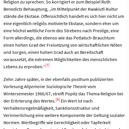
Religion zu sprechen. So korrigiert er zum Beispiel Ruth
Benedicts Behauptung, „im Mittelpunkt der Kwakiutl-Kultur
stände die Ekstase. Offensichtlich handelt es sich hier nicht um
eine eigentlich religiös motivierte Ekstase, sondern eher um
eine höchst weltliche Form des Strebens nach Prestige, eine
Form allerdings, die ebenso wie das Potlatsch-Brauchtum
einen hohen Grad der Freisetzung von wirtschaftlichen Nöten
und Sorgen, einen hohen Grad auch an Bereitschaft
voraussetzt, die extremen Möglichkeiten des menschlichen
[7]
Lebens zu erproben.“
Zehn Jahre später, in der ebenfalls posthum publizierten
Vorlesung
Allgemeine Soziologische Theorie
vom
Wintersemester 1966/67, streift Popitz das Thema Religion bei
[8]
der Erörterung des Wertes.
Ein Wert ist nach
Verhaltensregelmäßigkeit, Sanktionsstruktur und
Verinnerlichung eine weitere Komponente der Geltung sozialer
Normen. Wertbegriffe wie Gerechtigkeit oder Tapferkeit