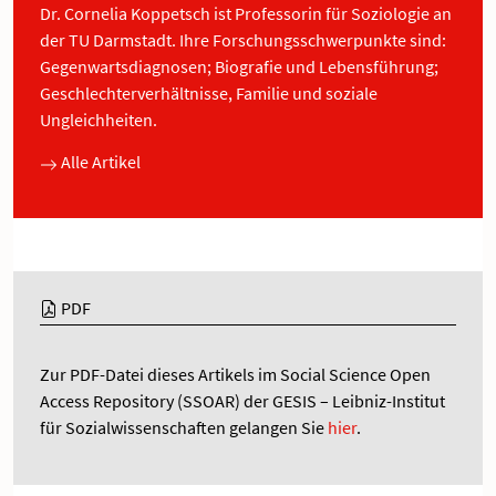
Dr. Cornelia Koppetsch ist Professorin für Soziologie an
der TU Darmstadt. Ihre Forschungsschwerpunkte sind:
Gegenwartsdiagnosen; Biografie und Lebensführung;
Geschlechterverhältnisse, Familie und soziale
Ungleichheiten.
Alle Artikel
PDF
Zur PDF-Datei dieses Artikels im Social Science Open
Access Repository (SSOAR) der GESIS – Leibniz-Institut
für Sozialwissenschaften gelangen Sie
hier
.