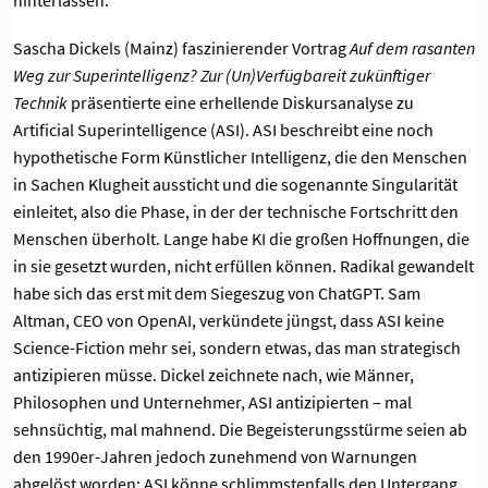
Sascha Dickels (Mainz) faszinierender Vortrag
Auf dem rasanten
Weg zur Superintelligenz? Zur (Un)Verfügbareit zukünftiger
Technik
präsentierte eine erhellende Diskursanalyse zu
Artificial Superintelligence (ASI). ASI beschreibt eine noch
hypothetische Form Künstlicher Intelligenz, die den Menschen
in Sachen Klugheit aussticht und die sogenannte Singularität
einleitet, also die Phase, in der der technische Fortschritt den
Menschen überholt. Lange habe KI die großen Hoffnungen, die
in sie gesetzt wurden, nicht erfüllen können. Radikal gewandelt
habe sich das erst mit dem Siegeszug von ChatGPT. Sam
Altman, CEO von OpenAI, verkündete jüngst, dass ASI keine
Science-Fiction mehr sei, sondern etwas, das man strategisch
antizipieren müsse. Dickel zeichnete nach, wie Männer,
Philosophen und Unternehmer, ASI antizipierten – mal
sehnsüchtig, mal mahnend. Die Begeisterungsstürme seien ab
den 1990er-Jahren jedoch zunehmend von Warnungen
abgelöst worden; ASI könne schlimmstenfalls den Untergang