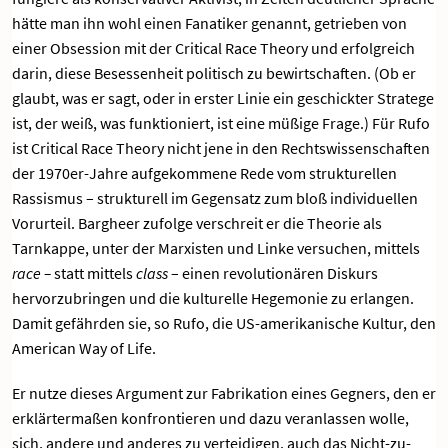
hätte man ihn wohl einen Fanatiker genannt, getrieben von
einer Obsession mit der Critical Race Theory und erfolgreich
darin, diese Besessenheit politisch zu bewirtschaften. (Ob er
glaubt, was er sagt, oder in erster Linie ein geschickter Stratege
ist, der weiß, was funktioniert, ist eine müßige Frage.) Für Rufo
ist Critical Race Theory nicht jene in den Rechtswissenschaften
der 1970er-Jahre aufgekommene Rede vom strukturellen
Rassismus – strukturell im Gegensatz zum bloß individuellen
Vorurteil. Bargheer zufolge verschreit er die Theorie als
Tarnkappe, unter der Marxisten und Linke versuchen, mittels
race –
statt mittels
class
– einen revolutionären Diskurs
hervorzubringen und die kulturelle Hegemonie zu erlangen.
Damit gefährden sie, so Rufo, die US-amerikanische Kultur, den
American Way of Life.
Er nutze dieses Argument zur Fabrikation eines Gegners, den er
erklärtermaßen konfrontieren und dazu veranlassen wolle,
sich, andere und anderes zu verteidigen, auch das Nicht-zu-