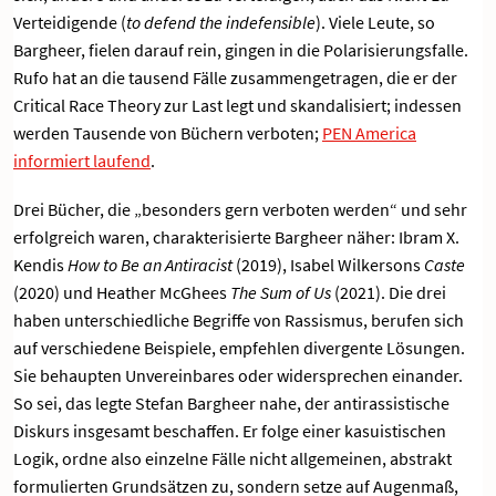
Verteidigende (
to defend the indefensible
). Viele Leute, so
Bargheer, fielen darauf rein, gingen in die Polarisierungsfalle.
Rufo hat an die tausend Fälle zusammengetragen, die er der
Critical Race Theory zur Last legt und skandalisiert; indessen
werden Tausende von Büchern verboten;
PEN America
informiert laufend
.
Drei Bücher, die „besonders gern verboten werden“ und sehr
erfolgreich waren, charakterisierte Bargheer näher: Ibram X.
Kendis
How to Be an Antiracist
(2019), Isabel Wilkersons
Caste
(2020) und Heather McGhees
The Sum of Us
(2021). Die drei
haben unterschiedliche Begriffe von Rassismus, berufen sich
auf verschiedene Beispiele, empfehlen divergente Lösungen.
Sie behaupten Unvereinbares oder widersprechen einander.
So sei, das legte Stefan Bargheer nahe, der antirassistische
Diskurs insgesamt beschaffen. Er folge einer kasuistischen
Logik, ordne also einzelne Fälle nicht allgemeinen, abstrakt
formulierten Grundsätzen zu, sondern setze auf Augenmaß,