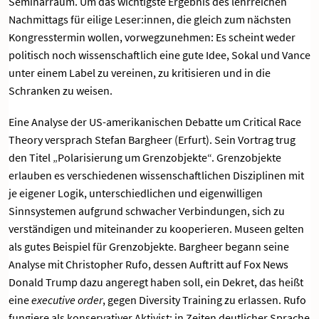
Seminarraum. Um das wichtigste Ergebnis des lehrreichen
Nachmittags für eilige Leser:innen, die gleich zum nächsten
Kongresstermin wollen, vorwegzunehmen: Es scheint weder
politisch noch wissenschaftlich eine gute Idee, Sokal und Vance
unter einem Label zu vereinen, zu kritisieren und in die
Schranken zu weisen.
Eine Analyse der US-amerikanischen Debatte um Critical Race
Theory versprach Stefan Bargheer (Erfurt). Sein Vortrag trug
den Titel „Polarisierung um Grenzobjekte“. Grenzobjekte
erlauben es verschiedenen wissenschaftlichen Disziplinen mit
je eigener Logik, unterschiedlichen und eigenwilligen
Sinnsystemen aufgrund schwacher Verbindungen, sich zu
verständigen und miteinander zu kooperieren. Museen gelten
als gutes Beispiel für Grenzobjekte. Bargheer begann seine
Analyse mit Christopher Rufo, dessen Auftritt auf Fox News
Donald Trump dazu angeregt haben soll, ein Dekret, das heißt
eine
executive order
, gegen Diversity Training zu erlassen. Rufo
fungiere als konservativer Aktivist; in Zeiten deutlicher Sprache