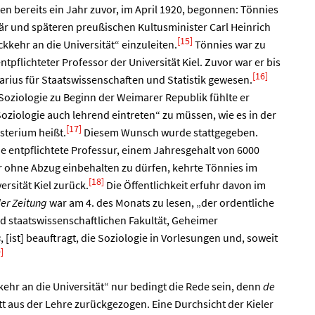
n bereits ein Jahr zuvor, im April 1920, begonnen: Tönnies
tär und späteren preußischen Kultusminister Carl Heinrich
[15]
kehr an die Universität“ einzuleiten.
Tönnies war zu
tpflichteter Professor der Universität Kiel. Zuvor war er bis
[16]
rius für Staatswissenschaften und Statistik gewesen.
Soziologie zu Beginn der Weimarer Republik fühlte er
Soziologie auch lehrend eintreten“ zu müssen, wie es in der
[17]
terium heißt.
Diesem Wunsch wurde stattgegeben.
e entpflichtete Professur, einem Jahresgehalt von 6000
r ohne Abzug einbehalten zu dürfen, kehrte Tönnies im
[18]
rsität Kiel zurück.
Die Öffentlichkeit erfuhr davon im
ler Zeitung
war am 4. des Monats zu lesen, „der ordentliche
nd staatswissenschaftlichen Fakultät, Geheimer
s
, [ist] beauftragt, die Soziologie in Vorlesungen und, soweit
]
ehr an die Universität“ nur bedingt die Rede sein, denn
de
t aus der Lehre zurückgezogen. Eine Durchsicht der Kieler