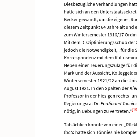
Diesbezügliche Verhandlungen hatte
hatte sich an den Unterstaatssekre
Becker gewandt, um die eigene „Rück
diesem Zeitpunkt 64 Jahre alt und en
zum Wintersemester 1916/17 Ordina
Mit dem Disziplinierungsschub der 
jedoch die Notwendigkeit, „für die 
Korrespondenz mit dem Kultusminis
Neben einer Teuerungszulage für di
Mark und der Aussicht, Kolleggelde
Wintersemester 1921/22 an die Unive
August 1921. In den Spalten der
Kie
Professor in der hiesigen rechts- u
Regierungsrat Dr.
Ferdinand Tönnie
[19
nötig, in Uebungen zu vertreten.“
Tatsächlich konnte von einer „Rückk
facto
hatte sich Tönnies nie komplet