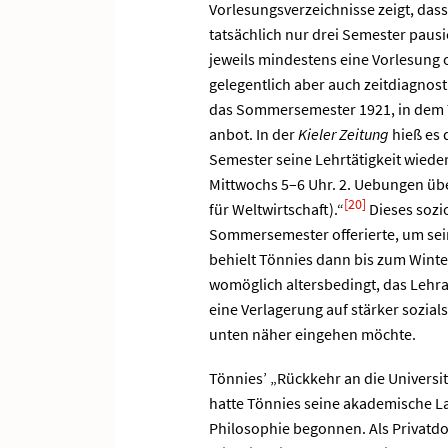
Vorlesungsverzeichnisse zeigt, da
tatsächlich nur drei Semester paus
jeweils mindestens eine Vorlesung 
gelegentlich aber auch zeitdiagnos
das Sommersemester 1921, in dem T
anbot. In der
Kieler Zeitung
hieß es 
Semester seine Lehrtätigkeit wieder 
Mittwochs 5–6 Uhr. 2. Uebungen übe
[20]
für Weltwirtschaft).“
Dieses sozi
Sommersemester offerierte, um sei
behielt Tönnies dann bis zum Winte
womöglich altersbedingt, das Lehr
eine Verlagerung auf stärker sozial
unten näher eingehen möchte.
Tönnies’ „Rückkehr an die Universit
hatte Tönnies seine akademische La
Philosophie begonnen. Als Privatdo