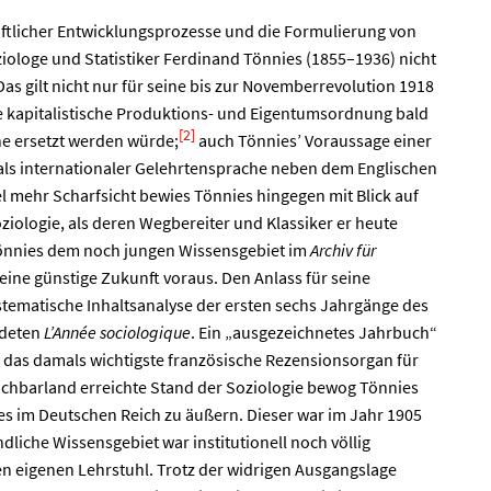
ftlicher Entwicklungsprozesse und die Formulierung von
ziologe und Statistiker Ferdinand Tönnies (1855–1936) nicht
as gilt nicht nur für seine bis zur Novemberrevolution 1918
e kapitalistische Produktions- und Eigentumsordnung bald
[2]
he ersetzt werden würde;
auch Tönniesʼ Voraussage einer
als internationaler Gelehrtensprache neben dem Englischen
l mehr Scharfsicht bewies Tönnies hingegen mit Blick auf
ziologie, als deren Wegbereiter und Klassiker er heute
Tönnies dem noch jungen Wissensgebiet im
Archiv für
eine günstige Zukunft voraus. Den Anlass für seine
stematische Inhaltsanalyse der ersten sechs Jahrgänge des
ndeten
LʼAnnée sociologique
. Ein „ausgezeichnetes Jahrbuch“
das damals wichtigste französische Rezensionsorgan für
chbarland erreichte Stand der Soziologie bewog Tönnies
es im Deutschen Reich zu äußern. Dieser war im Jahr 1905
dliche Wissensgebiet war institutionell noch völlig
nen eigenen Lehrstuhl. Trotz der widrigen Ausgangslage