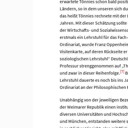
erwartete Tönnies schon bald posit
Ländern, so in dem unseren sich du
das heißt Tönnies rechnete mit der 
Jahren. Mit dieser Schätzung sollte
der Wirtschafts- und Sozialwissensc
erstmals ein Lehrstuhl für das Fach
Ordinariat, wurde Franz Oppenheim
Visitenkarte, auf deren Rückseite 
soziologischen Lehrstuhl“ Deutsch
Professur strenggenommen auf „The
[7]
und zwar in dieser Reihenfolge.
B
Lehrstuhl dauerte es noch bis ins Ja
Ordinariat an der Philosophischen F
Unabhängig von der jeweiligen Beze
der Weimarer Republik einen instit
diversen Universitäten und Hochschu
und München, entstanden weitere s