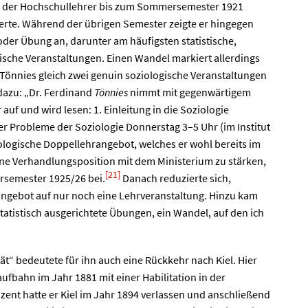
ss der Hochschullehrer bis zum Sommersemester 1921
ierte. Während der übrigen Semester zeigte er hingegen
oder Übung an, darunter am häufigsten statistische,
tische Veranstaltungen. Einen Wandel markiert allerdings
önnies gleich zwei genuin soziologische Veranstaltungen
dazu: „Dr. Ferdinand
Tönnies
nimmt mit gegenwärtigem
auf und wird lesen: 1. Einleitung in die Soziologie
r Probleme der Soziologie Donnerstag 3–5 Uhr (im Institut
ologische Doppellehrangebot, welches er wohl bereits im
ne Verhandlungsposition mit dem Ministerium zu stärken,
[21]
rsemester 1925/26 bei.
Danach reduzierte sich,
angebot auf nur noch eine Lehrveranstaltung. Hinzu kam
statistisch ausgerichtete Übungen, ein Wandel, auf den ich
ät“ bedeutete für ihn auch eine Rückkehr nach Kiel. Hier
ufbahn im Jahr 1881 mit einer Habilitation in der
zent hatte er Kiel im Jahr 1894 verlassen und anschließend