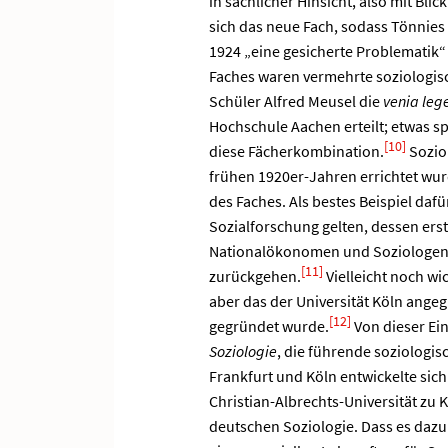
in sachlicher Hinsicht, also mit Bl
sich das neue Fach, sodass Tönnies
1924 „eine gesicherte Problematik“ 
Faches waren vermehrte soziologisc
Schüler Alfred Meusel die
venia leg
Hochschule Aachen erteilt; etwas sp
[10]
diese Fächerkombination.
Soziol
frühen 1920er-Jahren errichtet wu
des Faches. Als bestes Beispiel dafü
Sozialforschung gelten, dessen ers
Nationalökonomen und Soziologen K
[11]
zurückgehen.
Vielleicht noch wi
aber das der Universität Köln angeg
[12]
gegründet wurde.
Von dieser Ei
Soziologie
, die führende soziologi
Frankfurt und Köln entwickelte sic
Christian-Albrechts-Universität zu 
deutschen Soziologie. Dass es dazu