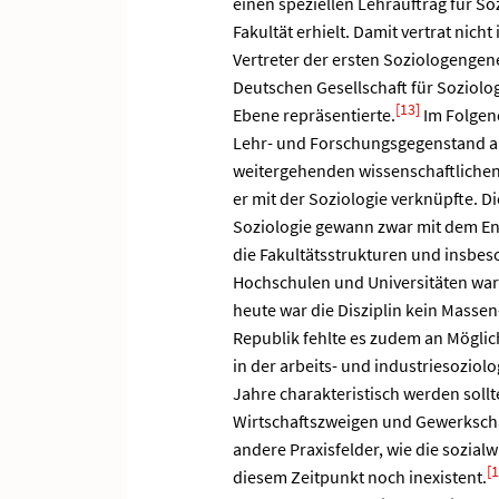
einen speziellen Lehrauftrag für So
Fakultät erhielt. Damit vertrat nic
Vertreter der ersten Soziologengene
Deutschen Gesellschaft für Soziolog
[13]
Ebene repräsentierte.
Im Folgend
Lehr- und Forschungsgegenstand an
weitergehenden wissenschaftlichen
er mit der Soziologie verknüpfte. 
Soziologie gewann zwar mit dem End
die Fakultätsstrukturen und insbes
Hochschulen und Universitäten war s
heute war die Disziplin kein Masse
Republik fehlte es zudem an Mögli
in der arbeits- und industriesoziolo
Jahre charakteristisch werden sollt
Wirtschaftszweigen und Gewerkscha
andere Praxisfelder, wie die sozia
[1
diesem Zeitpunkt noch inexistent.