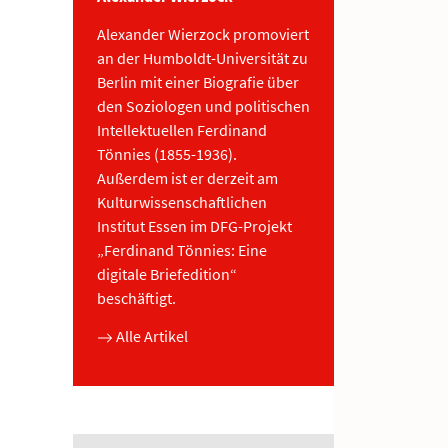
Alexander Wierzock promoviert
an der Humboldt-Universität zu
Berlin mit einer Biografie über
den Soziologen und politischen
Intellektuellen Ferdinand
Tönnies (1855-1936).
Außerdem ist er derzeit am
Kulturwissenschaftlichen
Institut Essen im DFG-Projekt
„Ferdinand Tönnies: Eine
digitale Briefedition“
beschäftigt.
Alle Artikel