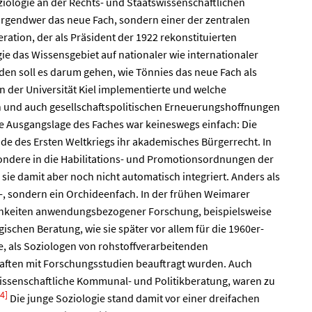
ziologie an der Rechts- und Staatswissenschaftlichen
ht irgendwer das neue Fach, sondern einer der zentralen
ration, der als Präsident der 1922 rekonstituierten
ie das Wissensgebiet auf nationaler wie internationaler
en soll es darum gehen, wie Tönnies das neue Fach als
 der Universität Kiel implementierte und welche
 und auch gesellschaftspolitischen Erneuerungshoffnungen
Die Ausgangslage des Faches war keineswegs einfach: Die
e des Ersten Weltkriegs ihr akademisches Bürgerrecht. In
ondere in die Habilitations- und Promotionsordnungen der
ie damit aber noch nicht automatisch integriert. Anders als
n-, sondern ein Orchideenfach. In der frühen Weimarer
chkeiten anwendungsbezogener Forschung, beispielsweise
gischen Beratung, wie sie später vor allem für die 1960er-
e, als Soziologen von rohstoffverarbeitenden
ften mit Forschungsstudien beauftragt wurden. Auch
lwissenschaftliche Kommunal- und Politikberatung, waren zu
4]
Die junge Soziologie stand damit vor einer dreifachen