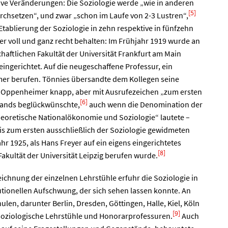
ive Veränderungen: Die Soziologie werde „wie in anderen
[5]
rchsetzen“, und zwar „schon im Laufe von 2-3 Lustren“,
Etablierung der Soziologie in zehn respektive in fünfzehn
 er voll und ganz recht behalten: Im Frühjahr 1919 wurde an
haftlichen Fakultät der Universität Frankfurt am Main
 eingerichtet. Auf die neugeschaffene Professur, ein
er berufen. Tönnies übersandte dem Kollegen seine
er Oppenheimer knapp, aber mit Ausrufezeichen „zum ersten
[6]
lands beglückwünschte,
auch wenn die Denomination der
oretische Nationalökonomie und Soziologie“ lautete –
is zum ersten ausschließlich der Soziologie gewidmeten
hr 1925, als Hans Freyer auf ein eigens eingerichtetes
[8]
akultät der Universität Leipzig berufen wurde.
ichnung der einzelnen Lehrstühle erfuhr die Soziologie in
utionellen Aufschwung, der sich sehen lassen konnte. An
len, darunter Berlin, Dresden, Göttingen, Halle, Kiel, Köln
[9]
oziologische Lehrstühle und Honorarprofessuren.
Auch