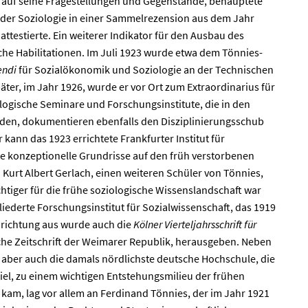
ick auf seine Fragestellungen und Gegenstände, behauptete
 der Soziologie in einer Sammelrezension aus dem Jahr
attestierte. Ein weiterer Indikator für den Ausbau des
he Habilitationen. Im Juli 1923 wurde etwa dem Tönnies-
endi
für Sozialökonomik und Soziologie an der Technischen
äter, im Jahr 1926, wurde er vor Ort zum Extraordinarius für
ogische Seminare und Forschungsinstitute, die in den
rden, dokumentieren ebenfalls den Disziplinierungsschub
r kann das 1923 errichtete Frankfurter Institut für
te konzeptionelle Grundrisse auf den früh verstorbenen
urt Albert Gerlach, einen weiteren Schüler von Tönnies,
chtiger für die frühe soziologische Wissenslandschaft war
liederte Forschungsinstitut für Sozialwissenschaft, das 1919
nrichtung aus wurde auch die
Kölner Vierteljahrsschrift für
sche Zeitschrift der Weimarer Republik, herausgeben. Neben
h aber auch die damals nördlichste deutsche Hochschule, die
Kiel, zu einem wichtigen Entstehungsmilieu der frühen
 kam, lag vor allem an Ferdinand Tönnies, der im Jahr 1921