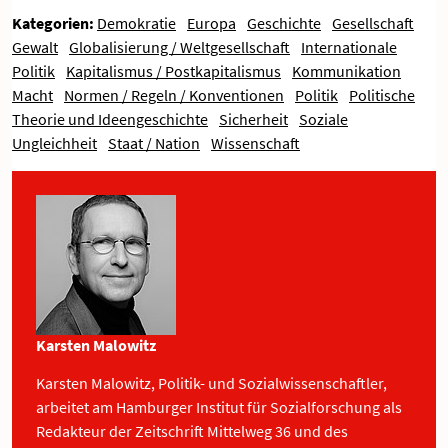
Kategorien:
Demokratie
Europa
Geschichte
Gesellschaft
Gewalt
Globalisierung / Weltgesellschaft
Internationale
Politik
Kapitalismus / Postkapitalismus
Kommunikation
Macht
Normen / Regeln / Konventionen
Politik
Politische
Theorie und Ideengeschichte
Sicherheit
Soziale
Ungleichheit
Staat / Nation
Wissenschaft
Karsten Malowitz
Karsten Malowitz, Politik- und Sozialwissenschaftler,
arbeitet am Hamburger Institut für Sozialforschung als
Redakteur der Zeitschrift Mittelweg 36 und des