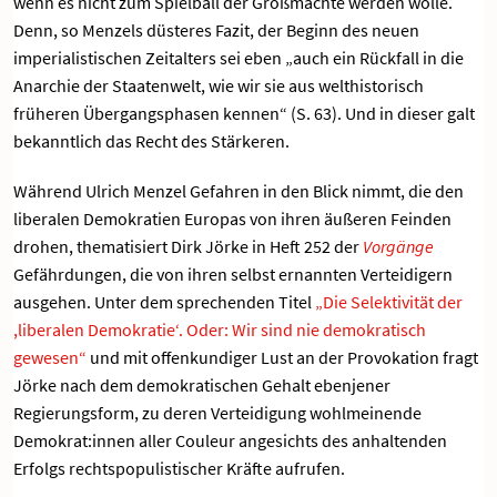
wenn es nicht zum Spielball der Großmächte werden wolle.
Denn, so Menzels düsteres Fazit, der Beginn des neuen
imperialistischen Zeitalters sei eben „auch ein Rückfall in die
Anarchie der Staatenwelt, wie wir sie aus welthistorisch
früheren Übergangsphasen kennen“ (S. 63). Und in dieser galt
bekanntlich das Recht des Stärkeren.
Während Ulrich Menzel Gefahren in den Blick nimmt, die den
liberalen Demokratien Europas von ihren äußeren Feinden
drohen, thematisiert Dirk Jörke in Heft 252 der
Vorgänge
Gefährdungen, die von ihren selbst ernannten Verteidigern
ausgehen. Unter dem sprechenden Titel
„Die Selektivität der
,liberalen Demokratie‘. Oder: Wir sind nie demokratisch
gewesen“
und mit offenkundiger Lust an der Provokation fragt
Jörke nach dem demokratischen Gehalt ebenjener
Regierungsform, zu deren Verteidigung wohlmeinende
Demokrat:innen aller Couleur angesichts des anhaltenden
Erfolgs rechtspopulistischer Kräfte aufrufen.